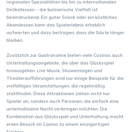
regionalen Spezialitäten bis hin zu internationalen
Delikatessen – die kulinarische Vielfalt ist
beeindruckend. Ein guter Snack oder ein köstliches
Abendessen kann das Spielerlebnis erheblich
aufwerten und dazu beitragen, dass die Gäste länger
bleiben.
Zusätzlich zur Gastronomie bieten viele Casinos auch
Unterhaltungsangebote, die über das Glücksspiel
hinausgehen. Live-Musik, Showeinlagen und
Theateraufführungen sind nur einige Beispiele für die
vielfältigen Veranstaltungen, die regelmäßig
stattfinden. Diese Attraktionen ziehen nicht nur
Spieler an, sondern auch Personen, die einfach eine
unterhaltsame Nacht verbringen möchten. Die
Kombination aus Glücksspiel und Unterhaltung macht
einen Besuch im Casino zu einem einzigartigen
Erlebnis.