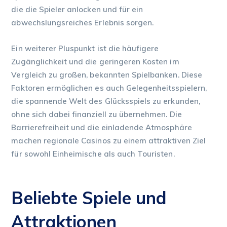
die die Spieler anlocken und für ein
abwechslungsreiches Erlebnis sorgen.
Ein weiterer Pluspunkt ist die häufigere
Zugänglichkeit und die geringeren Kosten im
Vergleich zu großen, bekannten Spielbanken. Diese
Faktoren ermöglichen es auch Gelegenheitsspielern,
die spannende Welt des Glücksspiels zu erkunden,
ohne sich dabei finanziell zu übernehmen. Die
Barrierefreiheit und die einladende Atmosphäre
machen regionale Casinos zu einem attraktiven Ziel
für sowohl Einheimische als auch Touristen.
Beliebte Spiele und
Attraktionen