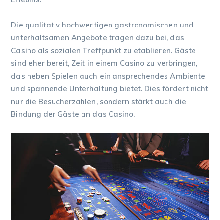
Die qualitativ hochwertigen gastronomischen und
unterhaltsamen Angebote tragen dazu bei, das
Casino als sozialen Treffpunkt zu etablieren. Gäste
sind eher bereit, Zeit in einem Casino zu verbringen,
das neben Spielen auch ein ansprechendes Ambiente
und spannende Unterhaltung bietet. Dies fördert nicht
nur die Besucherzahlen, sondern stärkt auch die
Bindung der Gäste an das Casino.