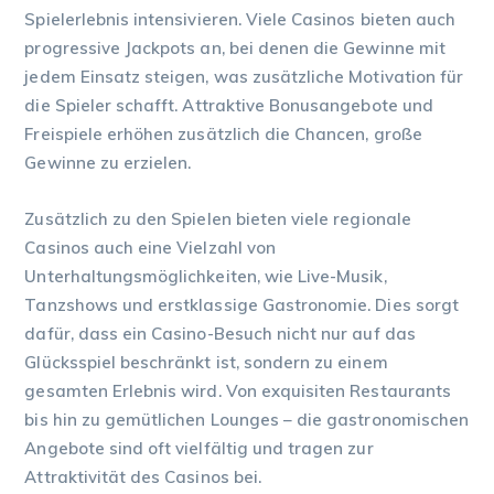
Spielerlebnis intensivieren. Viele Casinos bieten auch
progressive Jackpots an, bei denen die Gewinne mit
jedem Einsatz steigen, was zusätzliche Motivation für
die Spieler schafft. Attraktive Bonusangebote und
Freispiele erhöhen zusätzlich die Chancen, große
Gewinne zu erzielen.
Zusätzlich zu den Spielen bieten viele regionale
Casinos auch eine Vielzahl von
Unterhaltungsmöglichkeiten, wie Live-Musik,
Tanzshows und erstklassige Gastronomie. Dies sorgt
dafür, dass ein Casino-Besuch nicht nur auf das
Glücksspiel beschränkt ist, sondern zu einem
gesamten Erlebnis wird. Von exquisiten Restaurants
bis hin zu gemütlichen Lounges – die gastronomischen
Angebote sind oft vielfältig und tragen zur
Attraktivität des Casinos bei.