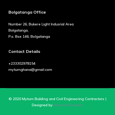
Bolgatanga Office
Number 26, Bukere Light Indusrial Area
Bolgatanga,
P.o. Box 146, Bolgatanga
Contact Details
+233302978154
myturnghana@gmail.com
© 2020 Myturn Building and Civil Engineering Contractors |
Designed by
Marynet Systems