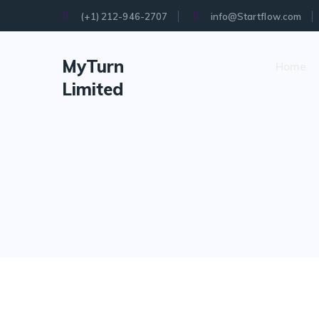
(+1) 212-946-2707
info@Startflow.com
MyTurn
Home
Limited