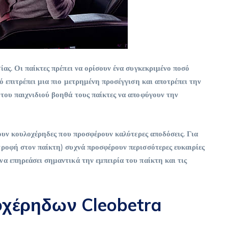
ας. Οι παίκτες πρέπει να ορίσουν ένα συγκεκριμένο ποσό
ό επιτρέπει μια πιο μετρημένη προσέγγιση και αποτρέπει την
του παιχνιδιού βοηθά τους παίκτες να αποφύγουν την
ξουν κουλοχέρηδες που προσφέρουν καλύτερες αποδόσεις. Για
ροφή στον παίκτη) συχνά προσφέρουν περισσότερες ευκαιρίες
α επηρεάσει σημαντικά την εμπειρία του παίκτη και τις
χέρηδων Cleobetra