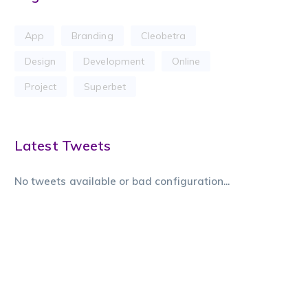
App
Branding
Cleobetra
Design
Development
Online
Project
Superbet
Latest Tweets
No tweets available or bad configuration...