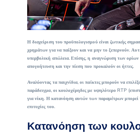
Η διαχείριση του προϋπολογισμού είναι ζωτικής σημασί
χρημάτων για να παίξουν και να μην το ξεπερνούν. Αυτ
υπερβολική απώλεια. Επίσης, η αναγνώριση των ορίων 
απογοήτευση και την πίεση που προκαλούν οι ήττες.
Αναλύοντας τα παιχνίδια, οι παίκτες μπορούν να επιλέ
παράδειγμα, οι κουλοχέρηδες με υψηλότερο RTP (επιστ
για νίκη. Η κατανόηση αυτών των παραμέτρων μπορεί ν
επιτυχίες του.
Κατανόηση των κουλο