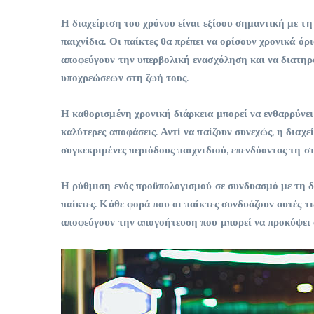
Η διαχείριση του χρόνου είναι εξίσου σημαντική με τη
παιχνίδια. Οι παίκτες θα πρέπει να ορίσουν χρονικά όρ
αποφεύγουν την υπερβολική ενασχόληση και να διατηρο
υποχρεώσεων στη ζωή τους.
Η καθορισμένη χρονική διάρκεια μπορεί να ενθαρρύνει
καλύτερες αποφάσεις. Αντί να παίζουν συνεχώς, η διαχε
συγκεκριμένες περιόδους παιχνιδιού, επενδύοντας τη σ
Η ρύθμιση ενός προϋπολογισμού σε συνδυασμό με τη δια
παίκτες. Κάθε φορά που οι παίκτες συνδυάζουν αυτές τι
αποφεύγουν την απογοήτευση που μπορεί να προκύψει 