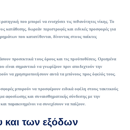
ατηγική που μπορεί να ενισχύσει τις πιθανότητες νίκης. Το
ς κατάθεσης, δωρεάν περιστροφές και ειδικές προσφορές για
χρημάτων που κατατίθενται, δίνοντας στους παίκτες
βάσουν προσεκτικά τους όρους και τις προϋποθέσεις. Ορισμένα
ου είναι σημαντικό να γνωρίζουν πριν αποδεχτούν την
ορούν να χρησιμοποιήσουν αυτά τα μπόνους προς όφελός τους.
οσφορές μπορούν να προσφέρουν ειδικά οφέλη στους τακτικούς
ημα αφοσίωσης και συναισθηματικής σύνδεσης με την
και παρακινημένοι να συνεχίσουν να παίζουν.
υ και των εξόδων