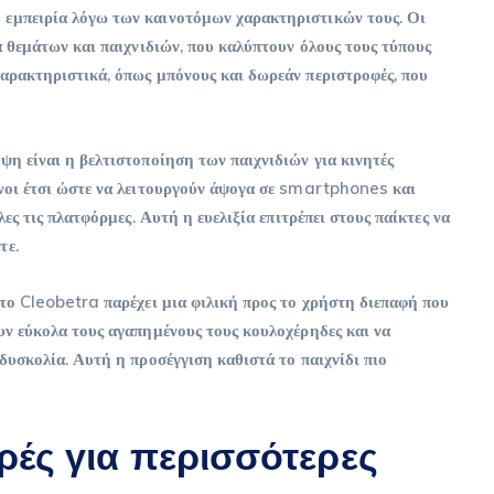
 εμπειρία λόγω των καινοτόμων χαρακτηριστικών τους. Οι
α θεμάτων και παιχνιδιών, που καλύπτουν όλους τους τύπους
αρακτηριστικά, όπως μπόνους και δωρεάν περιστροφές, που
ψη είναι η βελτιστοποίηση των παιχνιδιών για κινητές
ένοι έτσι ώστε να λειτουργούν άψογα σε smartphones και
ες τις πλατφόρμες. Αυτή η ευελιξία επιτρέπει στους παίκτες να
τε.
 το Cleobetra παρέχει μια φιλική προς το χρήστη διεπαφή που
υν εύκολα τους αγαπημένους τους κουλοχέρηδες και να
δυσκολία. Αυτή η προσέγγιση καθιστά το παιχνίδι πιο
ές για περισσότερες