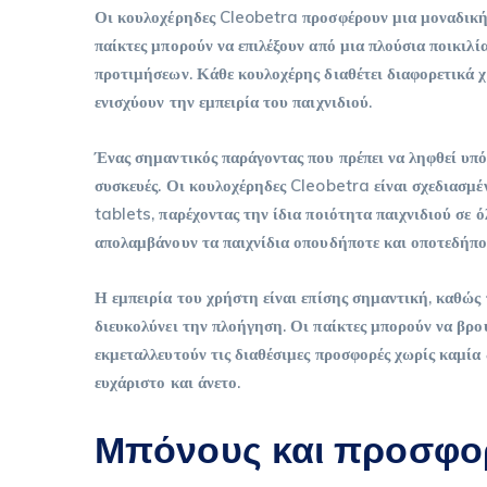
Οι κουλοχέρηδες Cleobetra προσφέρουν μια μοναδική
παίκτες μπορούν να επιλέξουν από μια πλούσια ποικιλί
προτιμήσεων. Κάθε κουλοχέρης διαθέτει διαφορετικά χ
ενισχύουν την εμπειρία του παιχνιδιού.
Ένας σημαντικός παράγοντας που πρέπει να ληφθεί υπό
συσκευές. Οι κουλοχέρηδες Cleobetra είναι σχεδιασμ
tablets, παρέχοντας την ίδια ποιότητα παιχνιδιού σε όλ
απολαμβάνουν τα παιχνίδια οπουδήποτε και οποτεδήπο
Η εμπειρία του χρήστη είναι επίσης σημαντική, καθώς
διευκολύνει την πλοήγηση. Οι παίκτες μπορούν να βρο
εκμεταλλευτούν τις διαθέσιμες προσφορές χωρίς καμία 
ευχάριστο και άνετο.
Μπόνους και προσφορ