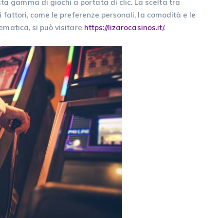
 gamma di giochi a portata di clic. La scelta tra
 fattori, come le preferenze personali, la comodità e le
ematica, si può visitare
https://lizarocasinos.it/
.