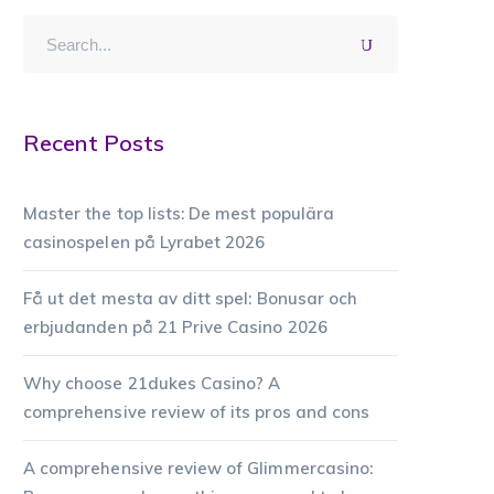
Recent Posts
Master the top lists: De mest populära
casinospelen på Lyrabet 2026
Få ut det mesta av ditt spel: Bonusar och
erbjudanden på 21 Prive Casino 2026
Why choose 21dukes Casino? A
comprehensive review of its pros and cons
A comprehensive review of Glimmercasino: