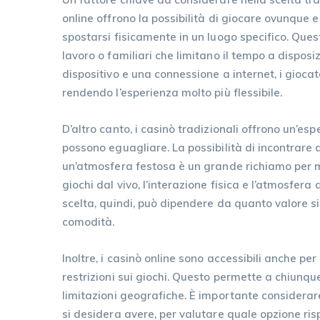
online offrono la possibilità di giocare ovunque 
spostarsi fisicamente in un luogo specifico. Que
lavoro o familiari che limitano il tempo a disposi
dispositivo e una connessione a internet, i gioca
rendendo l’esperienza molto più flessibile.
D’altro canto, i casinò tradizionali offrono un’es
possono eguagliare. La possibilità di incontrare 
un’atmosfera festosa è un grande richiamo per mo
giochi dal vivo, l’interazione fisica e l’atmosfer
scelta, quindi, può dipendere da quanto valore si 
comodità.
Inoltre, i casinò online sono accessibili anche per
restrizioni sui giochi. Questo permette a chiunqu
limitazioni geografiche. È importante considerare 
si desidera avere, per valutare quale opzione ri