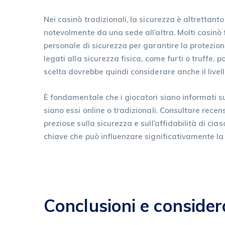
Nei casinò tradizionali, la sicurezza è altrettan
notevolmente da una sede all’altra. Molti casinò 
personale di sicurezza per garantire la protezione
legati alla sicurezza fisica, come furti o truffe, 
scelta dovrebbe quindi considerare anche il livell
È fondamentale che i giocatori siano informati sui
siano essi online o tradizionali. Consultare recens
preziose sulla sicurezza e sull’affidabilità di cia
chiave che può influenzare significativamente la 
Conclusioni e considera