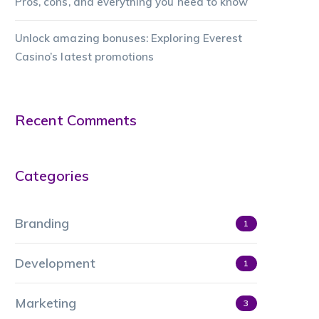
Pros, cons, and everything you need to know
Unlock amazing bonuses: Exploring Everest
Casino’s latest promotions
Recent Comments
Categories
Branding
1
Development
1
Marketing
3