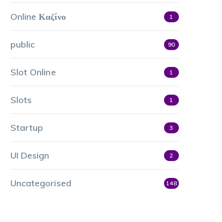
Online Καζίνο
1
public
90
Slot Online
1
Slots
1
Startup
3
UI Design
2
Uncategorised
148