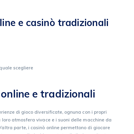
ine e casinò tradizionali
 quale scegliere
online e tradizionali
erienze di gioco diversificate, ognuna con i propri
la loro atmosfera vivace e i suoni delle macchine da
’altra parte, i casinò online permettono di giocare