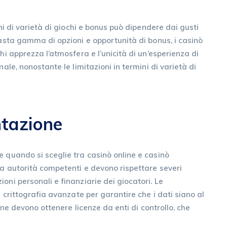
ini di varietà di giochi e bonus può dipendere dai gusti
vasta gamma di opzioni e opportunità di bonus, i casinò
hi apprezza l’atmosfera e l’unicità di un’esperienza di
ale, nonostante le limitazioni in termini di varietà di
ntazione
e quando si sceglie tra casinò online e casinò
da autorità competenti e devono rispettare severi
oni personali e finanziarie dei giocatori. Le
i crittografia avanzate per garantire che i dati siano al
line devono ottenere licenze da enti di controllo, che