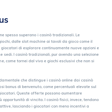
nus
line spesso superano i casinò tradizionali. Le
iochi, dalle slot machine ai tavoli da gioco come il
i giocatori di esplorare continuamente nuove opzioni e
e sedi. I casinò tradizionali, pur avendo una selezione
he, come tornei dal vivo e giochi esclusivi che non si
ndamentale che distingue i casinò online dai casinò
rosi bonus di benvenuto, come percentuali elevate sul
i giocatori. Queste offerte possono aumentare
ù opportunità di vincita. I casinò fisici, invece, tendono
tive, lasciando i giocatori con meno incentivi a