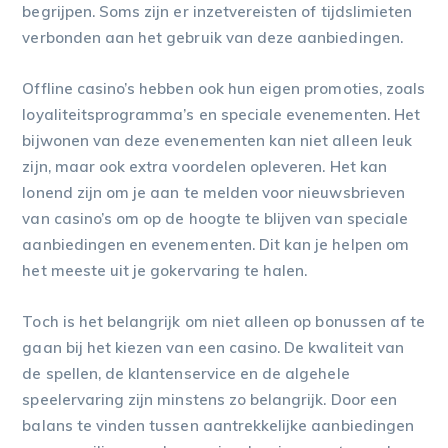
begrijpen. Soms zijn er inzetvereisten of tijdslimieten
verbonden aan het gebruik van deze aanbiedingen.
Offline casino’s hebben ook hun eigen promoties, zoals
loyaliteitsprogramma’s en speciale evenementen. Het
bijwonen van deze evenementen kan niet alleen leuk
zijn, maar ook extra voordelen opleveren. Het kan
lonend zijn om je aan te melden voor nieuwsbrieven
van casino’s om op de hoogte te blijven van speciale
aanbiedingen en evenementen. Dit kan je helpen om
het meeste uit je gokervaring te halen.
Toch is het belangrijk om niet alleen op bonussen af te
gaan bij het kiezen van een casino. De kwaliteit van
de spellen, de klantenservice en de algehele
speelervaring zijn minstens zo belangrijk. Door een
balans te vinden tussen aantrekkelijke aanbiedingen