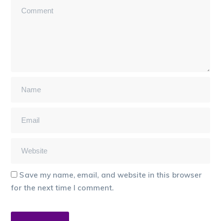
Save my name, email, and website in this browser
for the next time I comment.