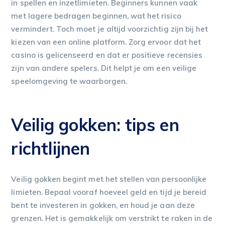
in spellen en inzetlimieten. Beginners kunnen vaak
met lagere bedragen beginnen, wat het risico
vermindert. Toch moet je altijd voorzichtig zijn bij het
kiezen van een online platform. Zorg ervoor dat het
casino is gelicenseerd en dat er positieve recensies
zijn van andere spelers. Dit helpt je om een veilige
speelomgeving te waarborgen.
Veilig gokken: tips en
richtlijnen
Veilig gokken begint met het stellen van persoonlijke
limieten. Bepaal vooraf hoeveel geld en tijd je bereid
bent te investeren in gokken, en houd je aan deze
grenzen. Het is gemakkelijk om verstrikt te raken in de