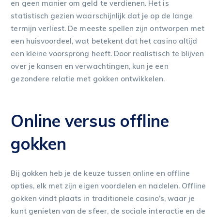
en geen manier om geld te verdienen. Het is
statistisch gezien waarschijnlijk dat je op de lange
termijn verliest. De meeste spellen zijn ontworpen met
een huisvoordeel, wat betekent dat het casino altijd
een kleine voorsprong heeft. Door realistisch te blijven
over je kansen en verwachtingen, kun je een
gezondere relatie met gokken ontwikkelen.
Online versus offline
gokken
Bij gokken heb je de keuze tussen online en offline
opties, elk met zijn eigen voordelen en nadelen. Offline
gokken vindt plaats in traditionele casino’s, waar je
kunt genieten van de sfeer, de sociale interactie en de