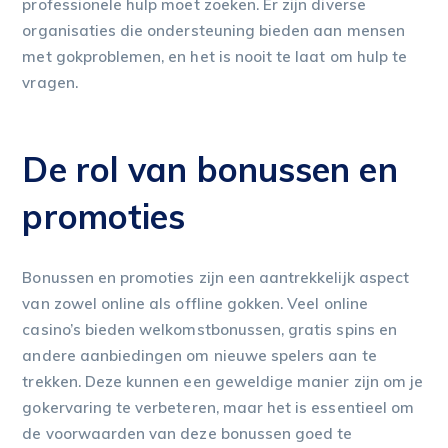
professionele hulp moet zoeken. Er zijn diverse
organisaties die ondersteuning bieden aan mensen
met gokproblemen, en het is nooit te laat om hulp te
vragen.
De rol van bonussen en
promoties
Bonussen en promoties zijn een aantrekkelijk aspect
van zowel online als offline gokken. Veel online
casino’s bieden welkomstbonussen, gratis spins en
andere aanbiedingen om nieuwe spelers aan te
trekken. Deze kunnen een geweldige manier zijn om je
gokervaring te verbeteren, maar het is essentieel om
de voorwaarden van deze bonussen goed te