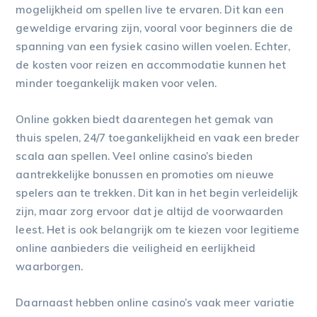
mogelijkheid om spellen live te ervaren. Dit kan een
geweldige ervaring zijn, vooral voor beginners die de
spanning van een fysiek casino willen voelen. Echter,
de kosten voor reizen en accommodatie kunnen het
minder toegankelijk maken voor velen.
Online gokken biedt daarentegen het gemak van
thuis spelen, 24/7 toegankelijkheid en vaak een breder
scala aan spellen. Veel online casino’s bieden
aantrekkelijke bonussen en promoties om nieuwe
spelers aan te trekken. Dit kan in het begin verleidelijk
zijn, maar zorg ervoor dat je altijd de voorwaarden
leest. Het is ook belangrijk om te kiezen voor legitieme
online aanbieders die veiligheid en eerlijkheid
waarborgen.
Daarnaast hebben online casino’s vaak meer variatie