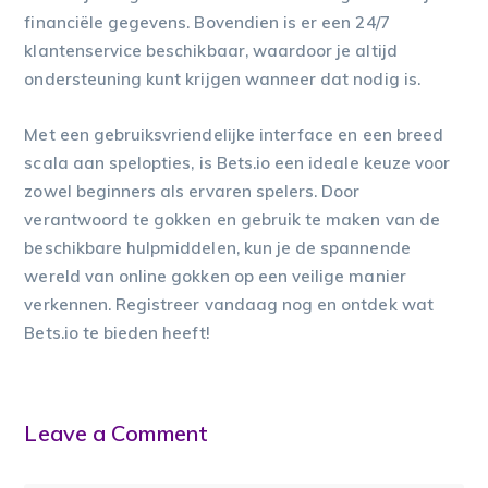
financiële gegevens. Bovendien is er een 24/7
klantenservice beschikbaar, waardoor je altijd
ondersteuning kunt krijgen wanneer dat nodig is.
Met een gebruiksvriendelijke interface en een breed
scala aan spelopties, is Bets.io een ideale keuze voor
zowel beginners als ervaren spelers. Door
verantwoord te gokken en gebruik te maken van de
beschikbare hulpmiddelen, kun je de spannende
wereld van online gokken op een veilige manier
verkennen. Registreer vandaag nog en ontdek wat
Bets.io te bieden heeft!
Leave a Comment