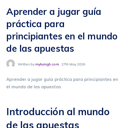
Aprender a jugar guía
práctica para
principiantes en el mundo
de las apuestas
Written by
myturngh.com
27th May 2026
Aprender a jugar guía práctica para principiantes en
el mundo de las apuestas
Introducción al mundo
de las apuestas