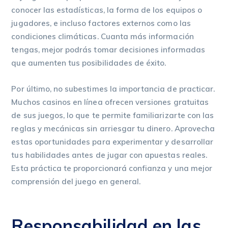
conocer las estadísticas, la forma de los equipos o
jugadores, e incluso factores externos como las
condiciones climáticas. Cuanta más información
tengas, mejor podrás tomar decisiones informadas
que aumenten tus posibilidades de éxito.
Por último, no subestimes la importancia de practicar.
Muchos casinos en línea ofrecen versiones gratuitas
de sus juegos, lo que te permite familiarizarte con las
reglas y mecánicas sin arriesgar tu dinero. Aprovecha
estas oportunidades para experimentar y desarrollar
tus habilidades antes de jugar con apuestas reales.
Esta práctica te proporcionará confianza y una mejor
comprensión del juego en general.
Responsabilidad en las