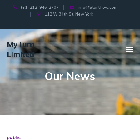
(+1) 212-946-2707
info@Startflow.com
112 W 34th St, New York
MyTurn
Limited
Our News
public