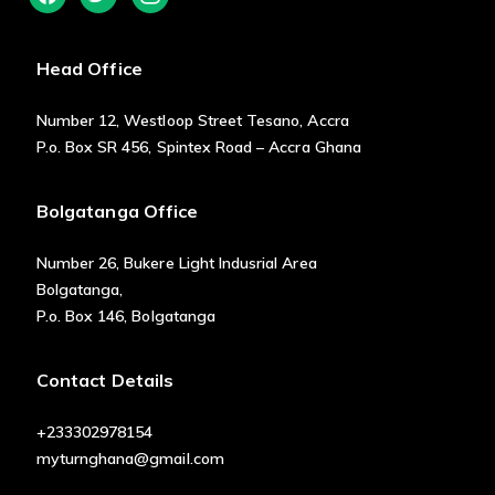
Head Office
Number 12, Westloop Street Tesano, Accra
P.o. Box SR 456, Spintex Road – Accra Ghana
Bolgatanga Office
Number 26, Bukere Light Indusrial Area
Bolgatanga,
P.o. Box 146, Bolgatanga
Contact Details
+233302978154
myturnghana@gmail.com