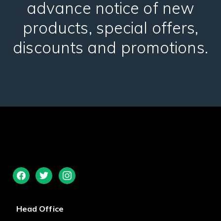
advance notice of new
products, special offers,
discounts and promotions.
facebook
twitter
instagram
Head Office