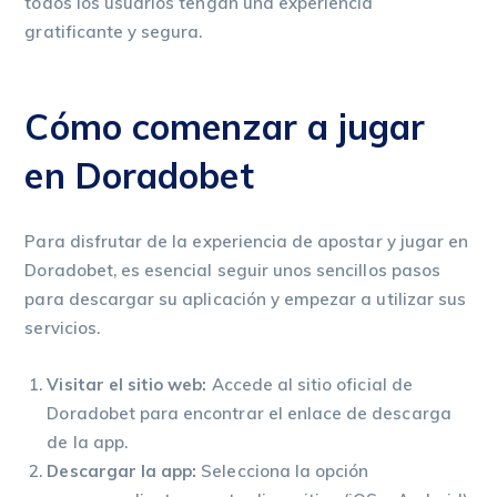
todos los usuarios tengan una experiencia
gratificante y segura.
Cómo comenzar a jugar
en Doradobet
Para disfrutar de la experiencia de apostar y jugar en
Doradobet, es esencial seguir unos sencillos pasos
para descargar su aplicación y empezar a utilizar sus
servicios.
Visitar el sitio web:
Accede al sitio oficial de
Doradobet para encontrar el enlace de descarga
de la app.
Descargar la app:
Selecciona la opción