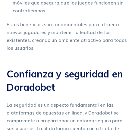
móviles que asegura que los juegos funcionen sin
contratiempos.
Estos beneficios son fundamentales para atraer a
nuevos jugadores y mantener la lealtad de los
existentes, creando un ambiente atractivo para todos
los usuarios.
Confianza y seguridad en
Doradobet
La seguridad es un aspecto fundamental en las
plataformas de apuestas en línea, y Doradobet se
compromete a proporcionar un entorno seguro para
sus usuarios. La plataforma cuenta con cifrado de