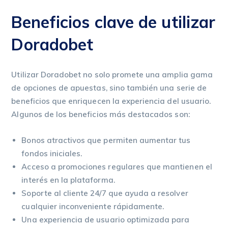
Beneficios clave de utilizar
Doradobet
Utilizar Doradobet no solo promete una amplia gama
de opciones de apuestas, sino también una serie de
beneficios que enriquecen la experiencia del usuario.
Algunos de los beneficios más destacados son:
Bonos atractivos que permiten aumentar tus
fondos iniciales.
Acceso a promociones regulares que mantienen el
interés en la plataforma.
Soporte al cliente 24/7 que ayuda a resolver
cualquier inconveniente rápidamente.
Una experiencia de usuario optimizada para