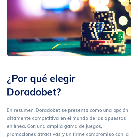
¿Por qué elegir
Doradobet?
En resumen, Doradobet se presenta como una opción
altamente competitiva en el mundo de las apuestas
en línea. Con una amplia gama de juegos,
promociones atractivas y un firme compromiso con la