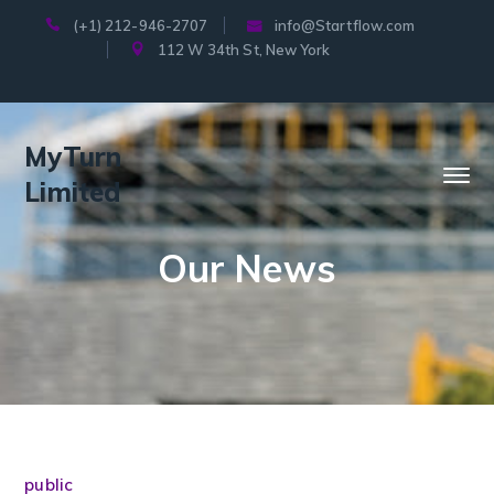
(+1) 212-946-2707
info@Startflow.com
112 W 34th St, New York
MyTurn
Limited
Our News
public