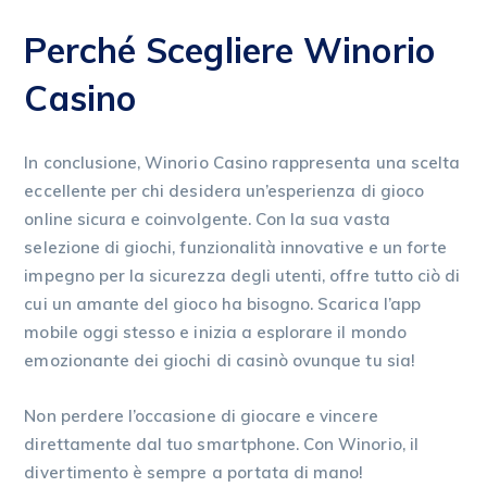
Perché Scegliere Winorio
Casino
In conclusione, Winorio Casino rappresenta una scelta
eccellente per chi desidera un’esperienza di gioco
online sicura e coinvolgente. Con la sua vasta
selezione di giochi, funzionalità innovative e un forte
impegno per la sicurezza degli utenti, offre tutto ciò di
cui un amante del gioco ha bisogno. Scarica l’app
mobile oggi stesso e inizia a esplorare il mondo
emozionante dei giochi di casinò ovunque tu sia!
Non perdere l’occasione di giocare e vincere
direttamente dal tuo smartphone. Con Winorio, il
divertimento è sempre a portata di mano!