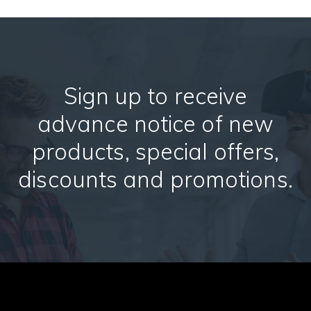
Sign up to receive
advance notice of new
products, special offers,
discounts and promotions.