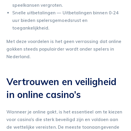
speelkansen vergroten.
Snelle uitbetalingen — Uitbetalingen binnen 0-24
uur bieden spelersgemoedsrust en
toegankelijkheid.
Met deze voordelen is het geen verrassing dat online
gokken steeds populairder wordt onder spelers in
Nederland.
Vertrouwen en veiligheid
in online casino’s
Wanneer je online gokt, is het essentieel om te kiezen
voor casino’s die sterk beveiligd zijn en voldoen aan
de wettelijke vereisten. De meeste toonaangevende