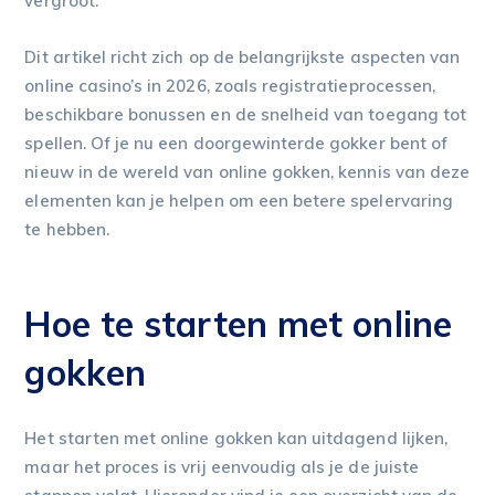
vergroot.
Dit artikel richt zich op de belangrijkste aspecten van
online casino’s in 2026, zoals registratieprocessen,
beschikbare bonussen en de snelheid van toegang tot
spellen. Of je nu een doorgewinterde gokker bent of
nieuw in de wereld van online gokken, kennis van deze
elementen kan je helpen om een betere spelervaring
te hebben.
Hoe te starten met online
gokken
Het starten met online gokken kan uitdagend lijken,
maar het proces is vrij eenvoudig als je de juiste