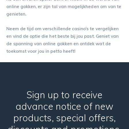
online gokken, er zijn tal van mogelijkheden om van te
genieten.
Neem de tijd om verschillende casino’s te vergelijken
en vind de optie die het beste bij jou past. Geniet van
de spanning van online gokken en ontdek wat de
toekomst voor jou in petto heeft!
Sign up to receive
advance notice of new
products, special offers,