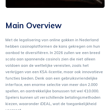
Main Overview
Met de legalisering van online gokken in Nederland
hebben casinoplatformen de kans gekregen om hun
aanbod te diversifiëren. In 2026 zullen we een breed
scala aan spannende casino’s zien die niet alleen
voldoen aan de wettelijke vereisten, zoals het
verkrijgen van een KSA-licentie, maar ook innovatieve
functies bieden. Denk aan een gebruiksvriendelijke
interface, een enorme selectie van meer dan 2.000
spellen, en aantrekkelijke bonussen tot wel €10.000.
Spelers kunnen uit verschillende betalingsmethoden
kiezen, waaronder iDEAL, wat de toegankelijkheid