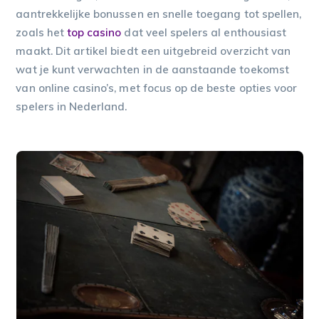
aantrekkelijke bonussen en snelle toegang tot spellen,
zoals het
top casino
dat veel spelers al enthousiast
maakt. Dit artikel biedt een uitgebreid overzicht van
wat je kunt verwachten in de aanstaande toekomst
van online casino’s, met focus op de beste opties voor
spelers in Nederland.