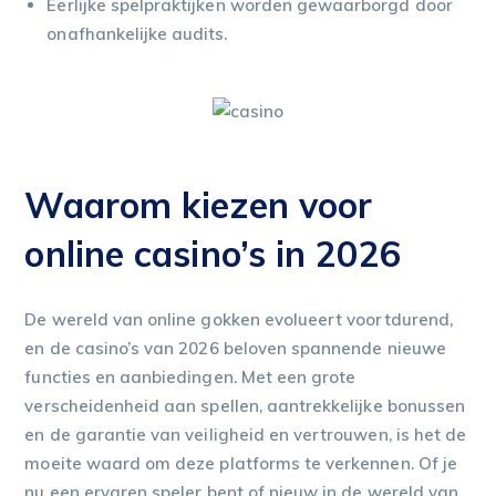
Eerlijke spelpraktijken worden gewaarborgd door
onafhankelijke audits.
Waarom kiezen voor
online casino’s in 2026
De wereld van online gokken evolueert voortdurend,
en de casino’s van 2026 beloven spannende nieuwe
functies en aanbiedingen. Met een grote
verscheidenheid aan spellen, aantrekkelijke bonussen
en de garantie van veiligheid en vertrouwen, is het de
moeite waard om deze platforms te verkennen. Of je
nu een ervaren speler bent of nieuw in de wereld van