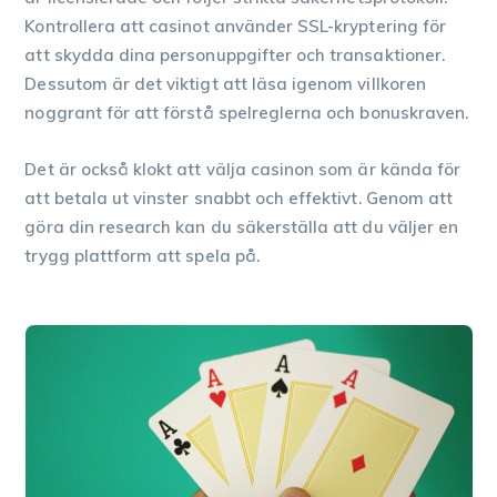
Kontrollera att casinot använder SSL-kryptering för
att skydda dina personuppgifter och transaktioner.
Dessutom är det viktigt att läsa igenom villkoren
noggrant för att förstå spelreglerna och bonuskraven.
Det är också klokt att välja casinon som är kända för
att betala ut vinster snabbt och effektivt. Genom att
göra din research kan du säkerställa att du väljer en
trygg plattform att spela på.