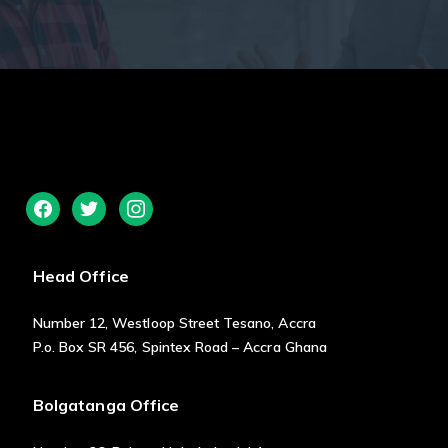
facebook
twitter
instagram
Head Office
Number 12, Westloop Street Tesano, Accra
P.o. Box SR 456, Spintex Road – Accra Ghana
Bolgatanga Office