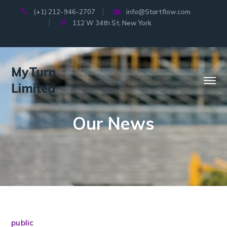
(+1) 212-946-2707
info@Startflow.com
112 W 34th St, New York
MyTurn
Limited
Our News
public