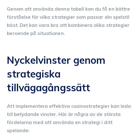
Genom att använda denna tabell kan du få en bättre
förståelse för vilka strategier som passar din spelstil
bäst. Det kan vara bra att kombinera olika strategier
beroende på situationen.
Nyckelvinster genom
strategiska
tillvägagångssätt
Att implementera effektiva casinostrategier kan leda
till betydande vinster. Här är några av de största
fördelarna med att använda en strategi i ditt
spelande: