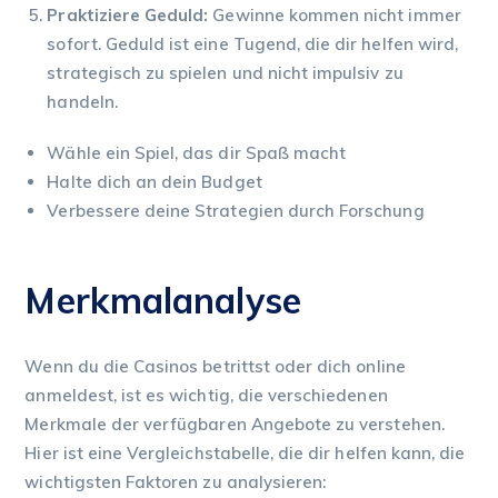
Praktiziere Geduld:
Gewinne kommen nicht immer
sofort. Geduld ist eine Tugend, die dir helfen wird,
strategisch zu spielen und nicht impulsiv zu
handeln.
Wähle ein Spiel, das dir Spaß macht
Halte dich an dein Budget
Verbessere deine Strategien durch Forschung
Merkmalanalyse
Wenn du die Casinos betrittst oder dich online
anmeldest, ist es wichtig, die verschiedenen
Merkmale der verfügbaren Angebote zu verstehen.
Hier ist eine Vergleichstabelle, die dir helfen kann, die
wichtigsten Faktoren zu analysieren: