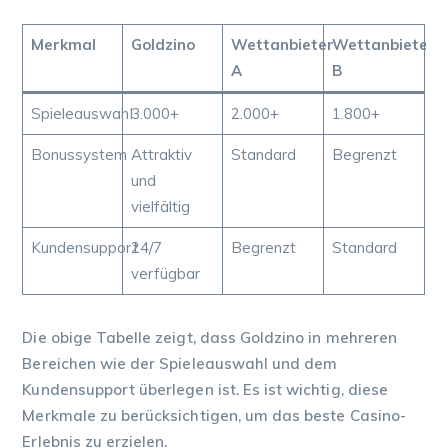
Merkmal
Goldzino
Wettanbieter
Wettanbieter
A
B
Spieleauswahl
3.000+
2.000+
1.800+
Bonussystem
Attraktiv
Standard
Begrenzt
und
vielfältig
Kundensupport
24/7
Begrenzt
Standard
verfügbar
Die obige Tabelle zeigt, dass Goldzino in mehreren
Bereichen wie der Spieleauswahl und dem
Kundensupport überlegen ist. Es ist wichtig, diese
Merkmale zu berücksichtigen, um das beste Casino-
Erlebnis zu erzielen.