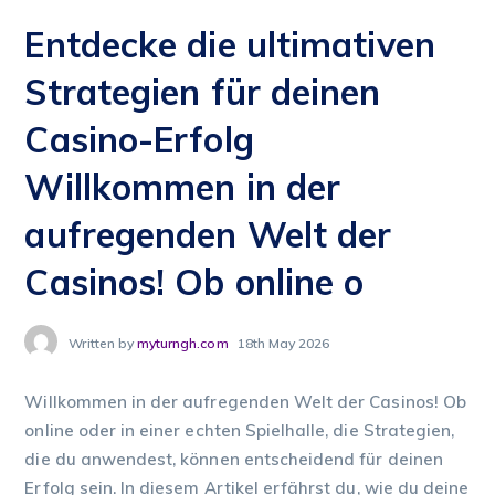
Entdecke die ultimativen
Strategien für deinen
Casino-Erfolg
Willkommen in der
aufregenden Welt der
Casinos! Ob online o
Written by
myturngh.com
18th May 2026
Willkommen in der aufregenden Welt der Casinos! Ob
online oder in einer echten Spielhalle, die Strategien,
die du anwendest, können entscheidend für deinen
Erfolg sein. In diesem Artikel erfährst du, wie du deine