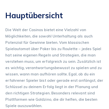
Hauptübersicht
Die Welt der Casinos bietet eine Vielzahl von
Möglichkeiten, die sowohl Unterhaltung als auch
Potenzial für Gewinne bieten. Vom klassischen
Spielautomat über Poker bis zu Roulette – jedes Spiel
hat seine eigenen Regeln und Strategien, die man
verstehen muss, um erfolgreich zu sein. Zusätzlich ist
es wichtig, verantwortungsbewusst zu spielen und zu
wissen, wann man aufhören sollte. Egal, ob du ein
erfahrener Spieler bist oder gerade erst anfängst, der
Schlüssel zu deinem Erfolg liegt in der Planung und
den richtigen Strategien. Besonders relevant sind
Plattformen wie Goldzino, die dir helfen, die besten
Spiele auszuwählen.