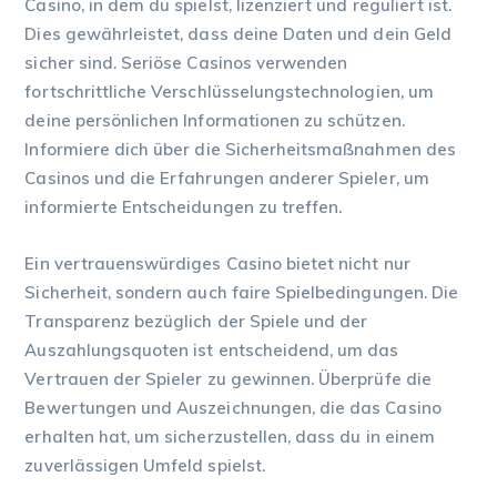
Casino, in dem du spielst, lizenziert und reguliert ist.
Dies gewährleistet, dass deine Daten und dein Geld
sicher sind. Seriöse Casinos verwenden
fortschrittliche Verschlüsselungstechnologien, um
deine persönlichen Informationen zu schützen.
Informiere dich über die Sicherheitsmaßnahmen des
Casinos und die Erfahrungen anderer Spieler, um
informierte Entscheidungen zu treffen.
Ein vertrauenswürdiges Casino bietet nicht nur
Sicherheit, sondern auch faire Spielbedingungen. Die
Transparenz bezüglich der Spiele und der
Auszahlungsquoten ist entscheidend, um das
Vertrauen der Spieler zu gewinnen. Überprüfe die
Bewertungen und Auszeichnungen, die das Casino
erhalten hat, um sicherzustellen, dass du in einem
zuverlässigen Umfeld spielst.