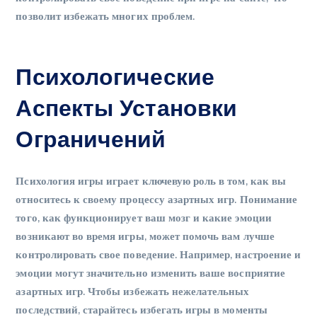
позволит избежать многих проблем.
Психологические
Аспекты Установки
Ограничений
Психология игры играет ключевую роль в том, как вы
относитесь к своему процессу азартных игр. Понимание
того, как функционирует ваш мозг и какие эмоции
возникают во время игры, может помочь вам лучше
контролировать свое поведение. Например, настроение и
эмоции могут значительно изменить ваше восприятие
азартных игр. Чтобы избежать нежелательных
последствий, старайтесь избегать игры в моменты