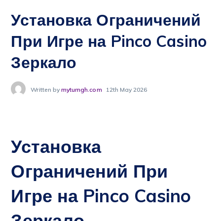
Установка Ограничений
При Игре на Pinco Casino
Зеркало
Written by
myturngh.com
12th May 2026
Установка
Ограничений При
Игре на Pinco Casino
Зеркало