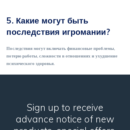
5. Какие могут быть
последствия игромании?
Последствия могут включать финансовые проблемы,
потерю работы, сложности в отношениях и ухудшение
психического здоровья.
Sign up to receive
advance notice of new