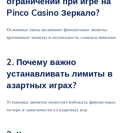
ограничений при игре на
Pinco Casino Зеркало?
Основные типы включают финансовые лимиты,
временные лимиты и возможность самоисключения.
2. Почему важно
устанавливать лимиты в
азартных играх?
Установка лимитов помогает избежать финансовых
потерь и зависимости от азартных игр.