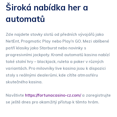
Široká nabídka her a
automatů
Zde najdete stovky slotů od předních vývojářů jako
NetEnt, Pragmatic Play nebo Play’n GO. Mezi oblíbené
patří klasiky jako
Starburst
nebo novinky s
progresivními jackpoty. Kromě automatů kasino nabízí
také stolní hry – blackjack, ruleta a poker v různých
variantách. Pro milovníky live kasina jsou k dispozici
stoly s reálnými dealerůmi, kde cítíte atmosféru
skutečného kasina.
Navštivte
https://fortunacasino-cz.com/
a zaregistrujte
se ještě dnes pro okamžitý přístup k těmto hrám.