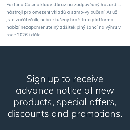
Fortuna Casino klade důraz na zodpovědný hazard, s
nástroji pro omezení vkladů a samo-vyloučení. Ať už
jste začátečník, nebo zkušený hráč, tato platforma
nabízí nezapomenutelný zážitek plný šancí na výhru v
roce 2026 i dále.
Sign up to receive
advance notice of new
products, special offers,
discounts and promotions.