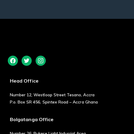
facebook
twitter
instagram
Head Office
Number 12, Westloop Street Tesano, Accra
P.o. Box SR 456, Spintex Road – Accra Ghana
Bolgatanga Office
Number 26, Bukere Light Indusrial Area