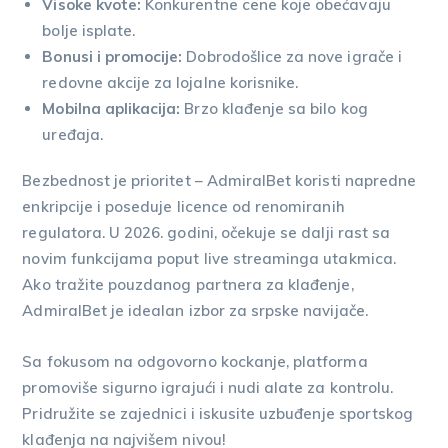
Visoke kvote:
Konkurentne cene koje obećavaju
bolje isplate.
Bonusi i promocije:
Dobrodošlice za nove igrače i
redovne akcije za lojalne korisnike.
Mobilna aplikacija:
Brzo klađenje sa bilo kog
uređaja.
Bezbednost je prioritet – AdmiralBet koristi napredne
enkripcije i poseduje licence od renomiranih
regulatora. U 2026. godini, očekuje se dalji rast sa
novim funkcijama poput live streaminga utakmica.
Ako tražite pouzdanog partnera za klađenje,
AdmiralBet je idealan izbor za srpske navijače.
Sa fokusom na odgovorno kockanje, platforma
promoviše sigurno igrajući i nudi alate za kontrolu.
Pridružite se zajednici i iskusite uzbuđenje sportskog
klađenja na najvišem nivou!