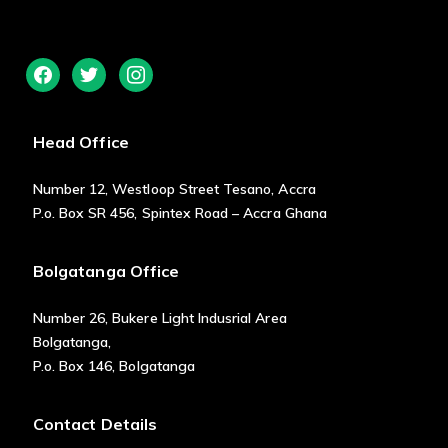
facebook
twitter
instagram
Head Office
Number 12, Westloop Street Tesano, Accra
P.o. Box SR 456, Spintex Road – Accra Ghana
Bolgatanga Office
Number 26, Bukere Light Indusrial Area
Bolgatanga,
P.o. Box 146, Bolgatanga
Contact Details