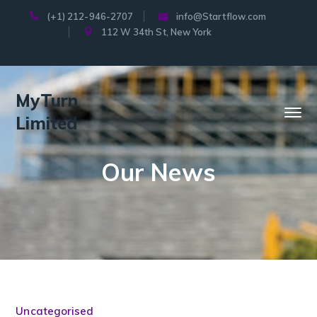
(+1) 212-946-2707
info@Startflow.com
112 W 34th St, New York
MyTurn
Limited
Our News
Uncategorised